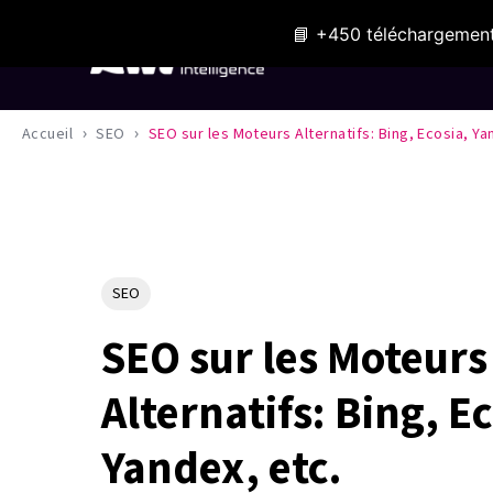
📘 +450 téléchargement
Expertises
›
›
Accueil
SEO
SEO sur les Moteurs Alternatifs: Bing, Ecosia, Ya
SEO
SEO sur les Moteurs
Alternatifs: Bing, E
Yandex, etc.