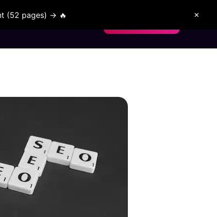
t (52 pages) → 🔥
✕
nt confiance
Blog
Nous Contacter