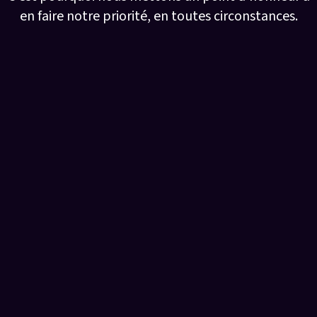
en faire notre priorité, en toutes circonstances.
2,7
billions d’euros de CA généré par le secteur financier
en 2020 (Statista)
+15 à 20%
d’augmentation du trafic web pour les sites
financiers grâce au SEO (Statista)
1