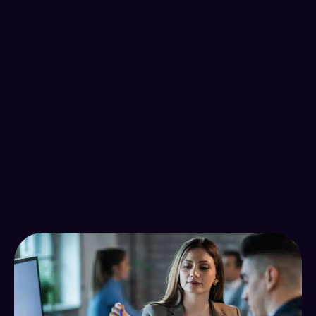
milliard de transactions en ligne quotidiennes dans
le monde en 2021 (World Payments Report)
+20 à 30%
d’engagements d’accroissement des interactions
clients grâce à des stratégies digitales
personnalisées (Statista)