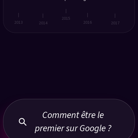
Organisme
Google
Création
R&D
Création de
de
Partner
d’AWi
SmartSEO
formation
Premier
|
|
|
|
|
2015
2013
2016
2014
2017
Notre objectif :
Être la meilleure agence SEO pour VOUS !
Comment être le
premier sur Google ?