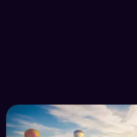
+29k
2
établissements d’hébergements
de Chiffr
touristiques en 2023 en France
environ 
métropolitaine et Dom-Tom (Insee)