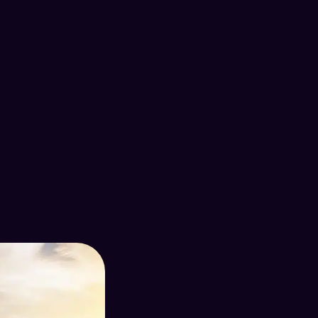
8Md€
80
e d’affaire générés par an
des clients d’hôtels rec
(source gouvernemental
choisissent un hôtel via in
Omnium)
Une stratégie dig
tourisme