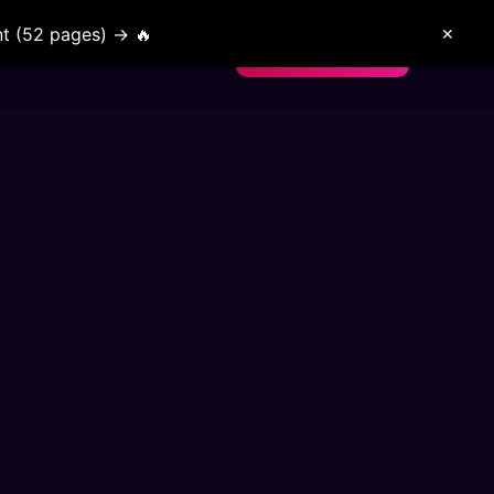
t (52 pages) → 🔥
✕
nt confiance
Blog
Nous Contacter