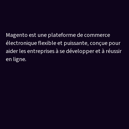
Magento, le CMS pour E-commerce
Magento est une plateforme de commerce
électronique flexible et puissante, conçue pour
aider les entreprises à se développer et à réussir
en ligne.
250k
marchands utilisent Magento pour leur e-commerce
(Magento)
100