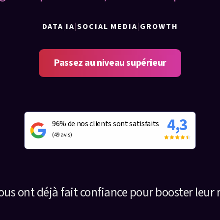
DATA
|
IA
|
SOCIAL MEDIA
|
GROWTH
Passez au niveau supérieur
4,3
96%
de nos clients sont satisfaits
(49 avis)
nous ont déjà fait confiance pour booster leur