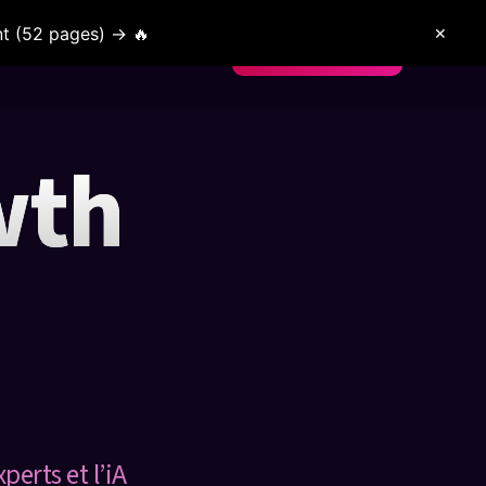
t (52 pages) → 🔥
✕
nt confiance
Blog
Nous Contacter
wth
perts et l’iA