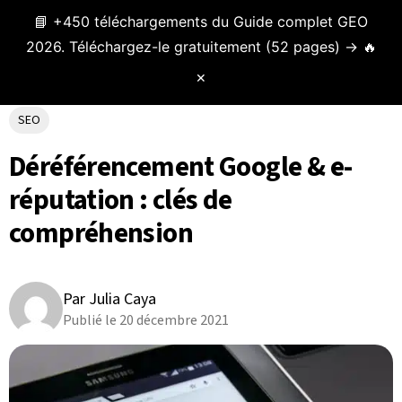
📘 +450 téléchargements du Guide complet GEO
Menu
2026. Téléchargez-le gratuitement (52 pages) → 🔥
✕
SEO
Déréférencement Google & e-
réputation : clés de
compréhension
Par Julia Caya
Publié le 20 décembre 2021