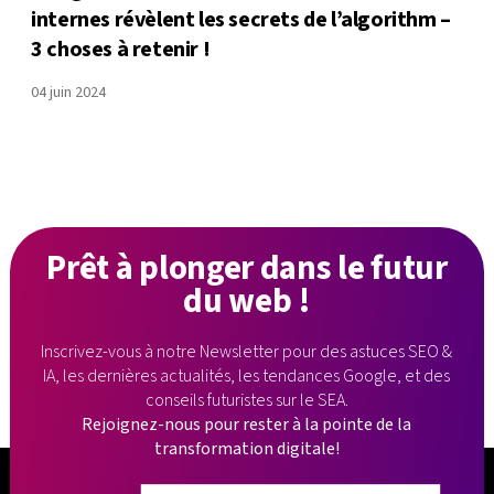
internes révèlent les secrets de l’algorithm –
3 choses à retenir !
04 juin 2024
Prêt à plonger
dans le futur
du web !
Inscrivez-vous à notre Newsletter pour des astuces SEO &
IA, les dernières
actualités, les tendances Google, et des
conseils futuristes sur le SEA.
Rejoignez-nous pour rester à la pointe de la
transformation digitale!