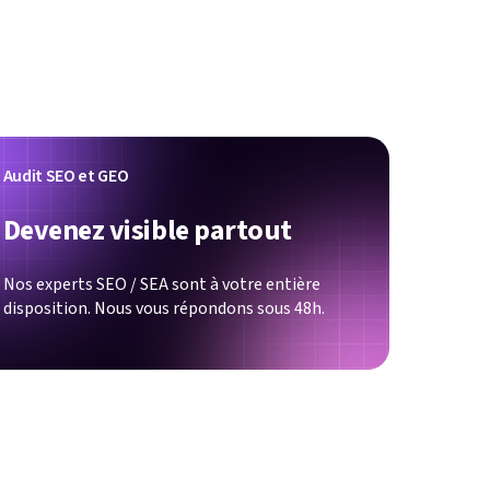
Audit SEO et GEO
Devenez visible partout
Nos experts SEO / SEA sont à votre entière
disposition. Nous vous répondons sous 48h.