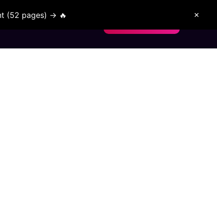
t (52 pages) → 🔥
✕
nt confiance
Blog
Nous Contacter