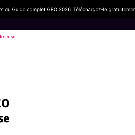
s du Guide complet GEO 2026. Téléchargez-le gratuitemen
IA & Outils
Nos secteurs
Ils nous fo
treprise
EO
se